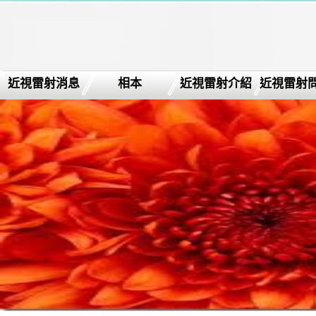
近視雷射消息
相本
近視雷射介紹
近視雷射