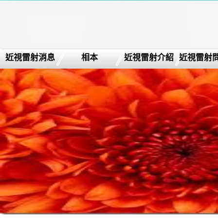
近視雷射消息
相本
近視雷射介紹
近視雷射